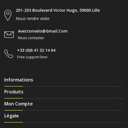
201-203 Boulevard Victor Hugo, 59000 Lille
Nous rendre visite
Avectonvelo@gmail.com
Nous contacter
+33 (0)6 41 32 14 64
Free support line!
Informations
keyboard_arrow_down
Produits
keyboard_arrow_down
Mon Compte
keyboard_arrow_down
Légale
keyboard_arrow_down