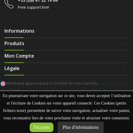
+33 (0)6 41 32 14 64
Free support line!
Informations
keyboard_arrow_down
Produits
keyboard_arrow_down
Mon Compte
keyboard_arrow_down
Légale
keyboard_arrow_down
Marchand approuvé par la Société des Avis Garantis,
cliquez ici pour
vérifier
.
En poursuivant votre navigation sur ce site, vous devez accepter l’utilisation
et l'écriture de Cookies sur votre appareil connecté. Ces Cookies (petits
fichiers texte) permettent de suivre votre navigation, actualiser votre panier,
Copyright
Avectonvélo
vous reconnaitre lors de votre prochaine visite et sécuriser votre connexion.
J'accepte
Plus d'informations