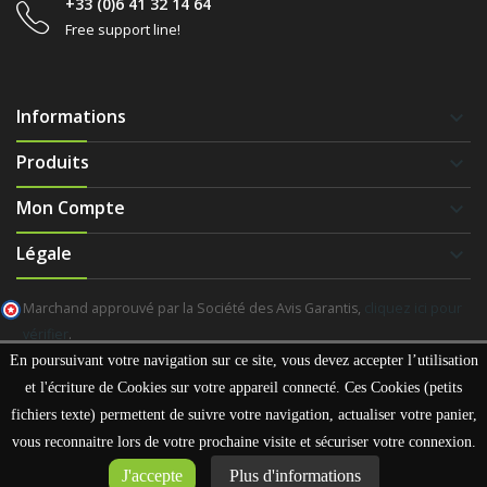
+33 (0)6 41 32 14 64
Free support line!
Informations
keyboard_arrow_down
Produits
keyboard_arrow_down
Mon Compte
keyboard_arrow_down
Légale
keyboard_arrow_down
Marchand approuvé par la Société des Avis Garantis,
cliquez ici pour
vérifier
.
En poursuivant votre navigation sur ce site, vous devez accepter l’utilisation
et l'écriture de Cookies sur votre appareil connecté. Ces Cookies (petits
fichiers texte) permettent de suivre votre navigation, actualiser votre panier,
Copyright
Avectonvélo
vous reconnaitre lors de votre prochaine visite et sécuriser votre connexion.
J'accepte
Plus d'informations