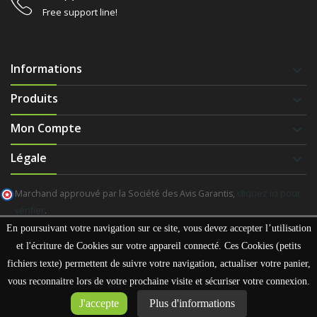
Free support line!
Informations
keyboard_arrow_down
Produits
keyboard_arrow_down
Mon Compte
keyboard_arrow_down
Légale
keyboard_arrow_down
Marchand approuvé par la Société des Avis Garantis,
cliquez ici pour
vérifier
.
En poursuivant votre navigation sur ce site, vous devez accepter l’utilisation
et l'écriture de Cookies sur votre appareil connecté. Ces Cookies (petits
fichiers texte) permettent de suivre votre navigation, actualiser votre panier,
Copyright
Avectonvélo
vous reconnaitre lors de votre prochaine visite et sécuriser votre connexion.
J'accepte
Plus d'informations