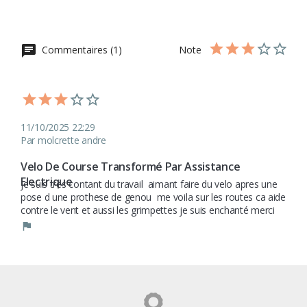
Commentaires (1)
Note
11/10/2025 22:29
Par molcrette andre
Velo De Course Transformé Par Assistance 
Electrique 
je suis tres contant du travail  aimant faire du velo apres une 
pose d une prothese de genou  me voila sur les routes ca aide 
contre le vent et aussi les grimpettes je suis enchanté merci 