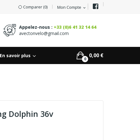
Comparer (
0
)
Mon Compte
expand_more
Appelez-nous :
+33 (0)6 41 32 14 64
avectonvelo@gmail.com
0,00 €
En savoir plus
0
ng Dolphin 36v