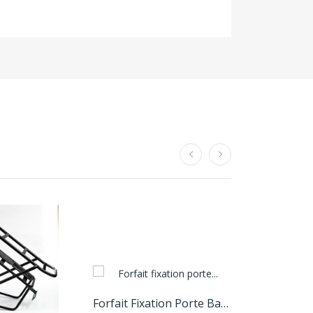
Forfait Fixation Porte Batterie
Rappor