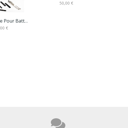
50,00 €
3
Porte Bagage Pour Batterie
,00 €