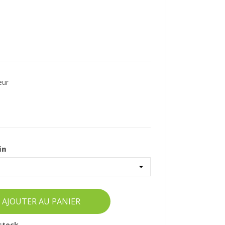
eur
in
AJOUTER AU PANIER
 stock