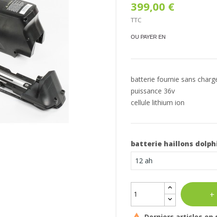
399,00 €
TTC
OU PAYER EN
batterie fournie sans charg
puissance 36v
cellule lithium ion
batterie haillons dolph
Derniers articles en