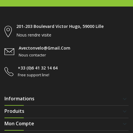
201-203 Boulevard Victor Hugo, 59000 Lille
Nous rendre visite
Avectonvelo@gmail.com
Nous contacter
+33 (0)6 41 32 14 64
Free support line!
Informations
keyboard_arrow_down
Produits
keyboard_arrow_down
Mon Compte
keyboard_arrow_down