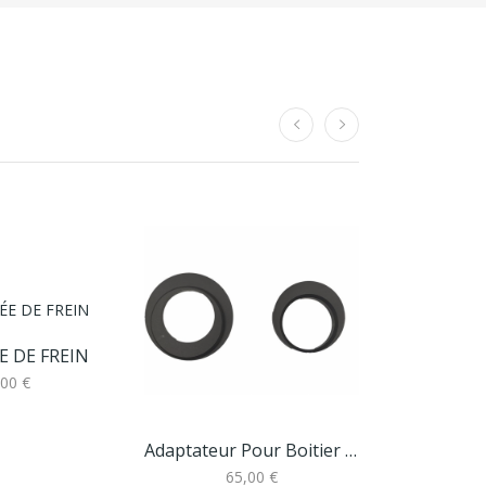
E DE FREIN
Cassette
,00 €
4
Adaptateur Pour Boitier Pressfit 41mm
65,00 €