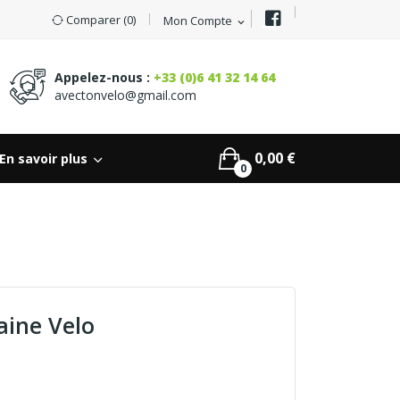
Comparer (
0
)
Mon Compte
expand_more
Appelez-nous :
+33 (0)6 41 32 14 64
avectonvelo@gmail.com
0,00 €
En savoir plus
0
aine Velo