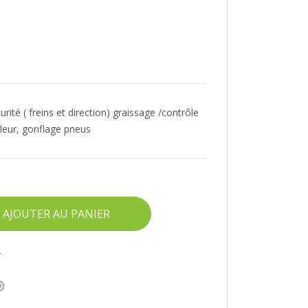
rité ( freins et direction) graissage /contrôle
lleur, gonflage pneus
AJOUTER AU PANIER
r