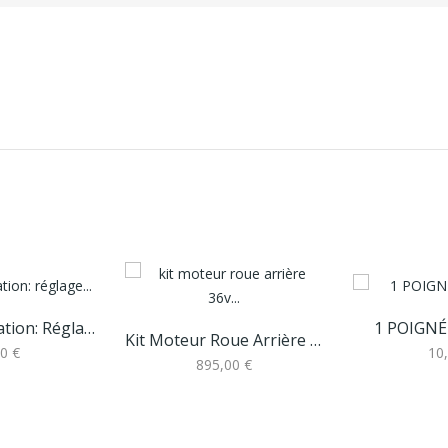
Forfait Reparation: Réglage Frein Tambour Et...
1 POIGNÉ
Kit Moteur Roue Arrière 36v Ozo Batterie...
0 €
10
895,00 €