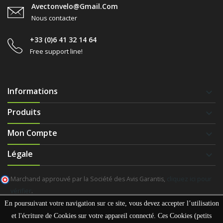
Avectonvelo@gmail.com
Nous contacter
+33 (0)6 41 32 14 64
Free support line!
Informations
keyboard_arrow_down
Produits
keyboard_arrow_down
Mon Compte
keyboard_arrow_down
Légale
keyboard_arrow_down
Marchand approuvé par la Société des Avis Garantis,
cliquez ici pour
vérifier
.
En poursuivant votre navigation sur ce site, vous devez accepter l’utilisation
et l'écriture de Cookies sur votre appareil connecté. Ces Cookies (petits