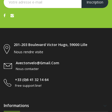
201-203 Boulevard Victor Hugo, 59000 Lille
Nous rendre visite
Avectonvelo@gmail.com
Nous contacter
+33 (0)6 41 32 14 64
Free support line!
Informations
keyboard_arrow_down